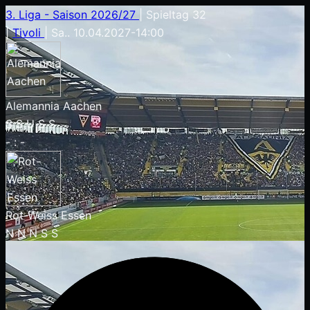
3. Liga - Saison 2026/27
|
Spieltag 32
|
Tivoli
|
Sa.. 10.04.2027
-
14:00
Alemannia Aachen
S
S
U
S
S
-
:
-
Rot-Weiss Essen
N
N
N
S
S