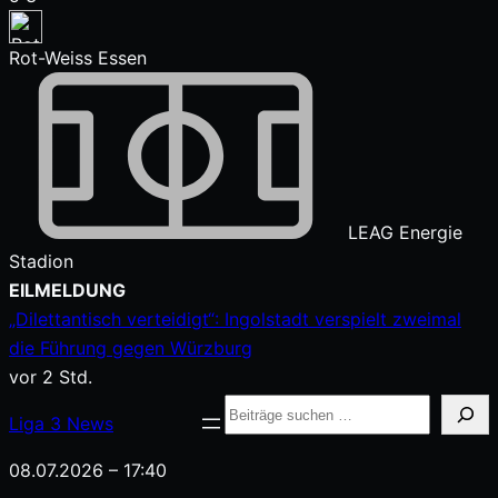
Rot-Weiss Essen
LEAG Energie
Stadion
Zum
EILMELDUNG
Inhalt
„Dilettantisch verteidigt“: Ingolstadt verspielt zweimal
springen
die Führung gegen Würzburg
vor 2 Std.
Suche
Liga
3
News
08.07.2026 – 17:40