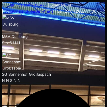
3. Liga - Saison 2026/27
|
Spieltag 34
|
Schauinsland-Reisen-Arena
|
Sa.. 24.04.2027
-
14:00
MSV Duisburg
S
N
S
U
U
-
:
-
SG Sonnenhof Großaspach
N
N
S
N
N