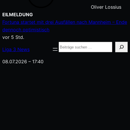
Oliver Lossius
Zum
EILMELDUNG
Inhalt
Fortuna startet mit drei Ausfällen nach Mannheim – Ende
springen
dennoch optimistisch
vor 5 Std.
Suche
Liga
3
News
08.07.2026 – 17:40