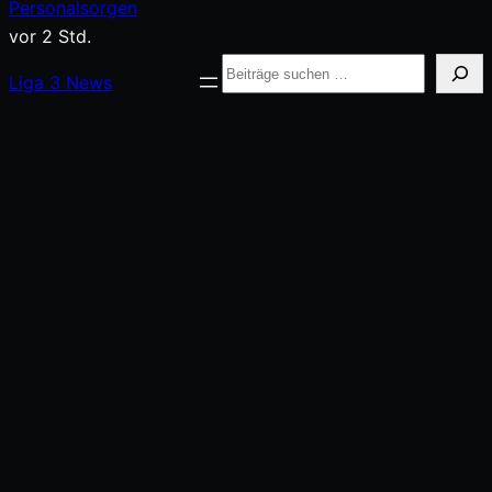
springen
Personalsorgen
vor 2 Std.
Suche
Liga
3
News