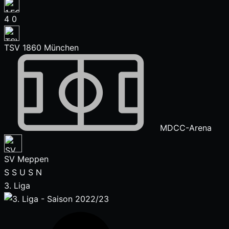
4
0
TSV 1860 München
MDCC-Arena
SV Meppen
S
S
U
S
N
3. Liga