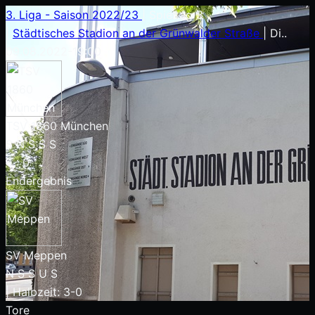
3. Liga - Saison 2022/23
|
Spieltag 3
|
Städtisches Stadion an der Grünwalder Straße
|
Di..
09.08.2022
-
19:00
TSV 1860 München
S
N
S
S
S
4
:
0
Endergebnis
SV Meppen
N
S
S
U
S
|
Halbzeit: 3-0
Tore