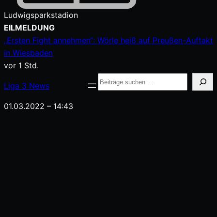
Ludwigsparkstadion
Zum
EILMELDUNG
Inhalt
„Ersten Fight annehmen“: Wörle heiß auf Preußen-Auftakt
springen
in Wiesbaden
vor 1 Std.
Suche
Liga
3
News
01.03.2022 – 14:43