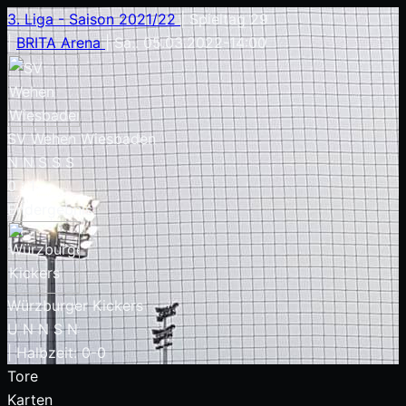
3. Liga - Saison 2021/22
|
Spieltag 29
|
BRITA Arena
|
Sa.. 05.03.2022
-
14:00
SV Wehen Wiesbaden
N
N
S
S
S
0
:
1
Endergebnis
Würzburger Kickers
U
N
N
S
N
|
Halbzeit: 0-0
Tore
Karten