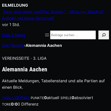
Zum
EILMELDUNG
Inhalt
„Fans sind unser zwölfter Spieler“ – Mota vor Waldhof-
springen
Auftakt mit klarer Botschaft
vor 1 Std.
Suche
Liga
3
News
Alle Vereine
›
Alemannia Aachen
VEREINSSEITE · 3. LIGA
Alemannia Aachen
Aktuelle Meldungen, Tabellenstand und alle Partien auf
einen Blick.
2.
Platz
0
aktuell
0
absolviert
TABELLE
PUNKTE
SPIELE
0:0
0 Differenz
TORE