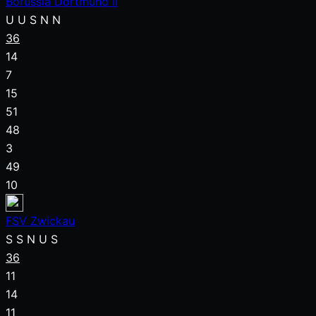
Borussia Dortmund II
U
U
S
N
N
36
14
7
15
51
48
3
49
10
FSV Zwickau
S
S
N
U
S
36
11
14
11