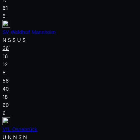
61
5
SV Waldhof Mannheim
N
S
S
U
S
36
16
12
8
58
40
18
60
6
VfL Osnabrück
U
N
N
S
N