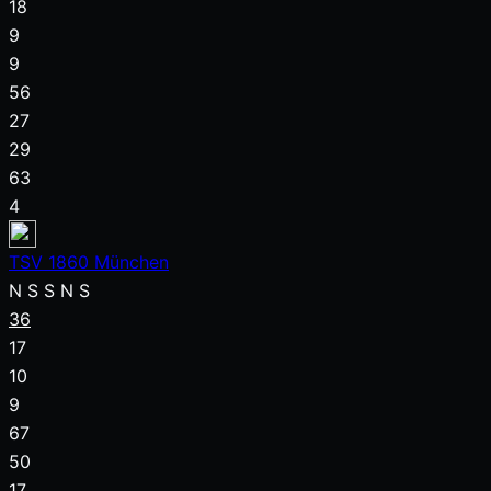
18
9
9
56
27
29
63
4
TSV 1860 München
N
S
S
N
S
36
17
10
9
67
50
17