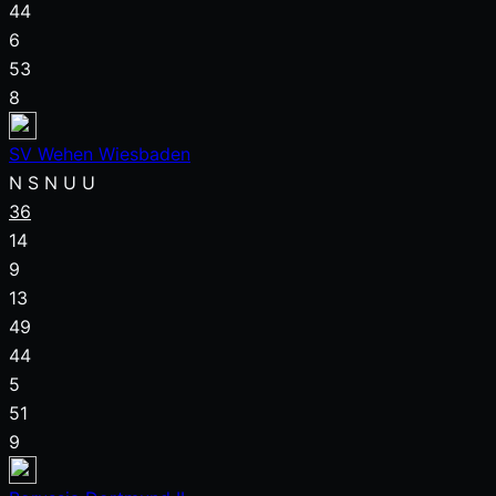
44
6
53
8
SV Wehen Wiesbaden
N
S
N
U
U
36
14
9
13
49
44
5
51
9