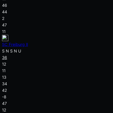
46
44
2
47
11
SC Freiburg II
S
N
S
N
U
36
12
11
13
34
42
-8
47
12