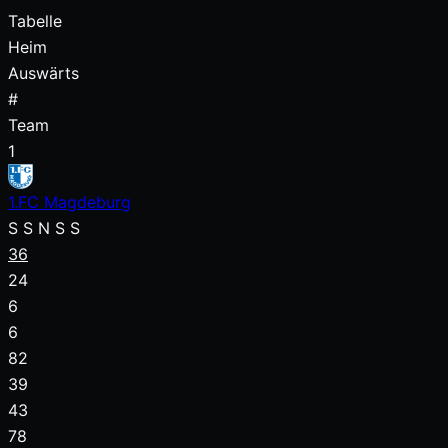
Tabelle
Heim
Auswärts
#
Team
1
1.FC Magdeburg
S
S
N
S
S
36
24
6
6
82
39
43
78