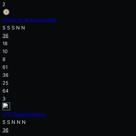
2
Eintracht Braunschweig
S
S
S
N
N
36
18
10
8
61
36
25
64
3
1.FC Kaiserslautern
S
S
N
N
N
36