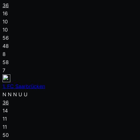
36
16
10
10
56
48
8
58
7
1. FC Saarbrücken
N
N
N
U
U
36
14
11
11
50