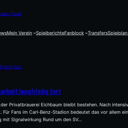
den Tivoli
ews
Mein Verein
Spielberichte
Fanblock
Transfers
Spielplan
beit langfristig fort
r Privatbrauerei Eichbaum bleibt bestehen. Nach intensiv
gt. Für Fans im Carl-Benz-Stadion bedeutet das vor allem 
ung mit Signalwirkung Rund um den SV…