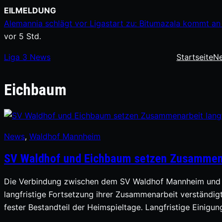
Zum
EILMELDUNG
Inhalt
Alemannia schlägt vor Ligastart zu: Bitumazala kommt an 
springen
vor 5 Std.
Liga
3
News
Startseite
N
Eichbaum
News
, 
Waldhof Mannheim
SV Waldhof und Eichbaum setzen Zusammenar
Die Verbindung zwischen dem SV Waldhof Mannheim und de
langfristige Fortsetzung ihrer Zusammenarbeit verständi
fester Bestandteil der Heimspieltage. Langfristige Einig