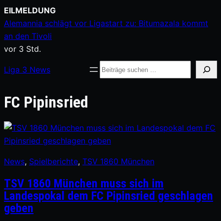
Zum
EILMELDUNG
Inhalt
Alemannia schlägt vor Ligastart zu: Bitumazala kommt
springen
an den Tivoli
vor 3 Std.
Suche
Liga
3
News
FC Pipinsried
News
, 
Spielberichte
, 
TSV 1860 München
TSV 1860 München muss sich im
Landespokal dem FC Pipinsried geschlagen
geben