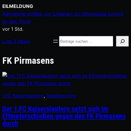
Zum
EILMELDUNG
Inhalt
Alemannia schlägt vor Ligastart zu: Bitumazala kommt
springen
an den Tivoli
vor 1 Std.
Suche
Liga
3
News
FK Pirmasens
1.FC Kaiserslautern
, 
Spielberichte
Der 1.FC Kaiserslautern setzt sich im
Elfmeterschießen gegen den FK Pirmasens
durch