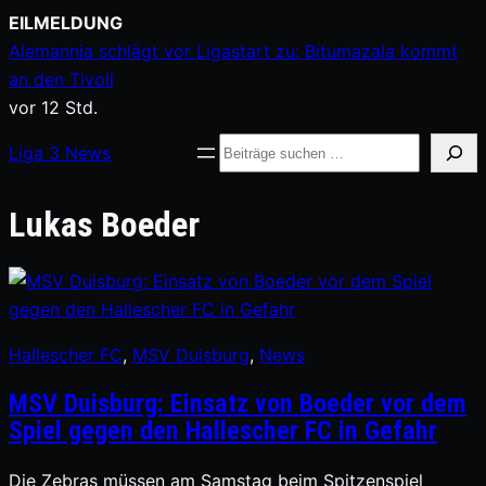
Zum
EILMELDUNG
Inhalt
Alemannia schlägt vor Ligastart zu: Bitumazala kommt
springen
an den Tivoli
vor 12 Std.
Suche
Liga
3
News
Lukas Boeder
Hallescher FC
, 
MSV Duisburg
, 
News
MSV Duisburg: Einsatz von Boeder vor dem
Spiel gegen den Hallescher FC in Gefahr
Die Zebras müssen am Samstag beim Spitzenspiel