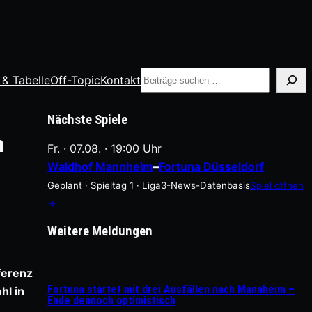
Suche
 & Tabelle
Off-Topic
Kontakt
Nächste Spiele
m
Fr. · 07.08. · 19:00 Uhr
Waldhof Mannheim
–
Fortuna Düsseldorf
Geplant · Spieltag 1 · Liga3-News-Datenbasis
Spiel öffnen
→
Weitere Meldungen
ferenz
Fortuna startet mit drei Ausfällen nach Mannheim –
hl in
Ende dennoch optimistisch