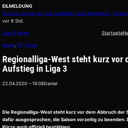
Zum
EILMELDUNG
Inhalt
Fortuna startet mit drei Ausfällen nach Mannheim – Ende 
springen
vor 6 Std.
Liga
3
News
Startseite
N
News
, 
Off-Topic
Regionalliga-West steht kurz vor
Aufstieg in Liga 3
22.04.2020 – 19:08
Daniel
Die Regionalliga-West steht kurz vor dem Abbruch der S
dafür ausgesprochen, die Saison vorzeitig zu beenden
Kürze auch offiziell bestätigen.