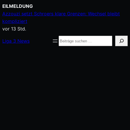
Zum
EILMELDUNG
Inhalt
Azzouzi setzt Schroers klare Grenzen: Wechsel bleibt
springen
kompliziert
vor 13 Std.
Suche
Liga
3
News