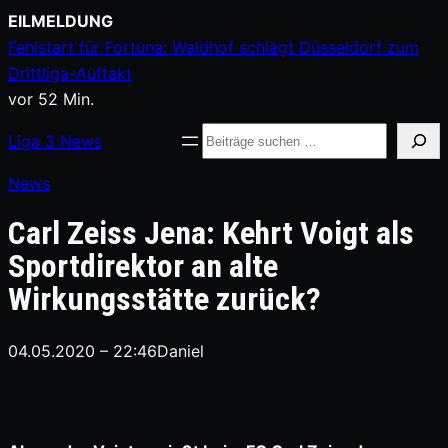
Zum
EILMELDUNG
Inhalt
Fehlstart für Fortuna: Waldhof schlägt Düsseldorf zum
springen
Drittliga-Auftakt
vor 52 Min.
Suche
Liga
3
News
News
Carl Zeiss Jena: Kehrt Voigt als
Sportdirektor an alte
Wirkungsstätte zurück?
04.05.2020 – 22:46
Daniel