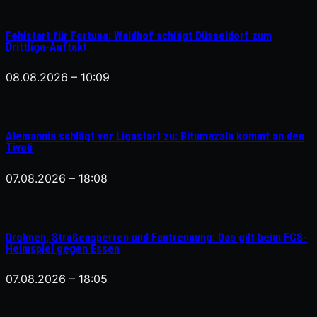
Fehlstart für Fortuna: Waldhof schlägt Düsseldorf zum
Drittliga-Auftakt
08.08.2026 – 10:09
Alemannia schlägt vor Ligastart zu: Bitumazala kommt an den
Tivoli
07.08.2026 – 18:08
Drohnen, Straßensperren und Fantrennung: Das gilt beim FCS-
Heimspiel gegen Essen
07.08.2026 – 18:05