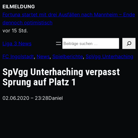
Zum
EILMELDUNG
Inhalt
Fortuna startet mit drei Ausfällen nach Mannheim – Ende
springen
dennoch optimistisch
vor 15 Std.
Suche
Liga
3
News
FC Ingolstadt
, 
News
, 
Spielberichte
, 
SpVgg Unterhaching
SpVgg Unterhaching verpasst
Sprung auf Platz 1
02.06.2020 – 23:28
Daniel