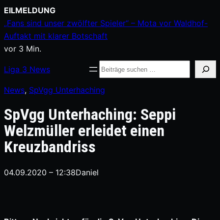
Zum
EILMELDUNG
Inhalt
„Fans sind unser zwölfter Spieler“ – Mota vor Waldhof-
springen
Auftakt mit klarer Botschaft
vor 3 Min.
Suche
Liga
3
News
News
, 
SpVgg Unterhaching
SpVgg Unterhaching: Seppi
Welzmüller erleidet einen
Kreuzbandriss
04.09.2020 – 12:38
Daniel