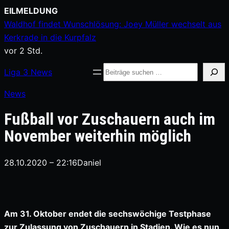
Zum
EILMELDUNG
Inhalt
Waldhof findet Wunschlösung: Joey Müller wechselt aus
springen
Kerkrade in die Kurpfalz
vor 2 Std.
Suche
Liga
3
News
News
Fußball vor Zuschauern auch im
November weiterhin möglich
28.10.2020 – 22:16
Daniel
Am 31. Oktober endet die sechswöchige Testphase
zur Zulassung von Zuschauern in Stadien. Wie es nun