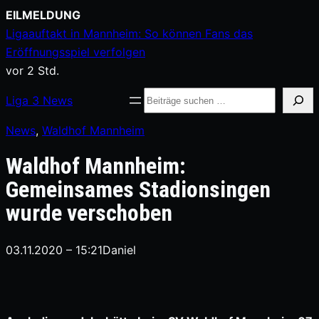
Zum
EILMELDUNG
Inhalt
Ligaauftakt in Mannheim: So können Fans das
springen
Eröffnungsspiel verfolgen
vor 2 Std.
Suche
Liga
3
News
News
, 
Waldhof Mannheim
Waldhof Mannheim:
Gemeinsames Stadionsingen
wurde verschoben
03.11.2020 – 15:21
Daniel