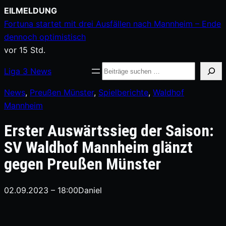
Zum
EILMELDUNG
Inhalt
Fortuna startet mit drei Ausfällen nach Mannheim – Ende
springen
dennoch optimistisch
vor 15 Std.
Suche
Liga
3
News
News
, 
Preußen Münster
, 
Spielberichte
, 
Waldhof
Mannheim
Erster Auswärtssieg der Saison:
SV Waldhof Mannheim glänzt
gegen Preußen Münster
02.09.2023 – 18:00
Daniel