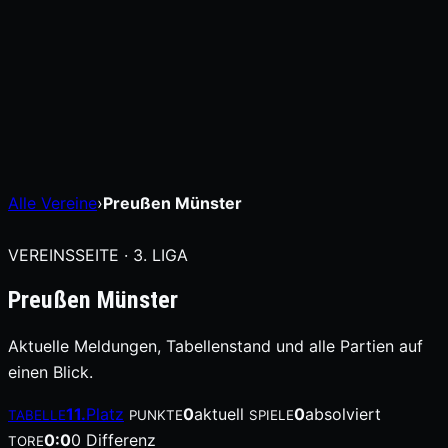
Alle Vereine
›
Preußen Münster
VEREINSSEITE · 3. LIGA
Preußen Münster
Aktuelle Meldungen, Tabellenstand und alle Partien auf
einen Blick.
11.
Platz
0
aktuell
0
absolviert
TABELLE
PUNKTE
SPIELE
0:0
0 Differenz
TORE