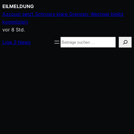
Zum
EILMELDUNG
Inhalt
Azzouzi setzt Schroers klare Grenzen: Wechsel bleibt
springen
kompliziert
vor 8 Std.
Suche
Liga
3
News