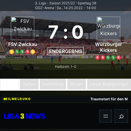
3. Liga - Saison 2021/22
Spieltag 38
|
GGZ-Arena
Sa.. 14.05.2022
-
14:00
|
7
:
0
FSV Zwickau
Würzburger
Kickers
ENDERGEBNIS
U
S
S
N
U
N
N
S
S
N
Halbzeit: 1-0
Tore
Karten
Aufstellung
Verlauf
Letzte Begegnungen
Zum
Traumstart für den MSV:
EILMELDUNG
Inhalt
springen
LIGA
3
NEWS
Suc