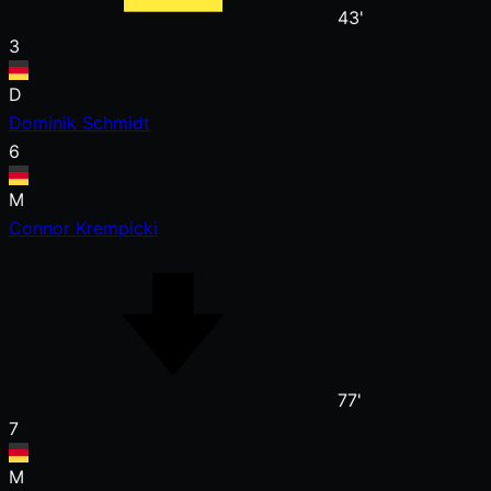
43'
3
D
Dominik Schmidt
6
M
Connor Krempicki
77'
7
M