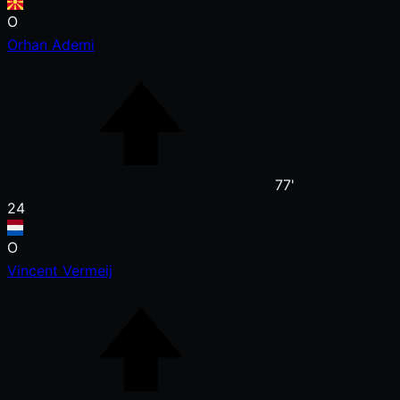
O
Orhan Ademi
77'
24
O
Vincent Vermeij