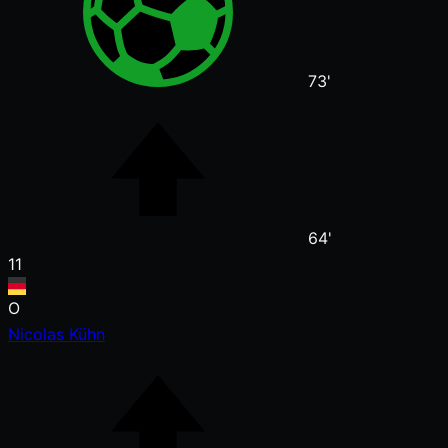
73'
64'
11
O
Nicolas Kühn