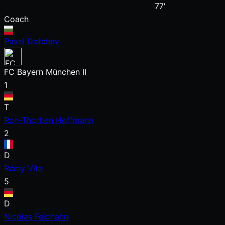
77'
Coach
Pavel Dotchev
FC Bayern München II
1
T
Ron-Thorben Hoffmann
2
D
Rémy Vita
5
D
Nicolas Feldhahn