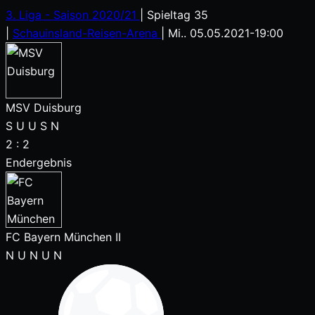
3. Liga - Saison 2020/21
|
Spieltag 35
|
Schauinsland-Reisen-Arena
|
Mi.. 05.05.2021
-
19:00
MSV Duisburg
S
U
U
S
N
2
:
2
Endergebnis
FC Bayern München II
N
U
N
U
N