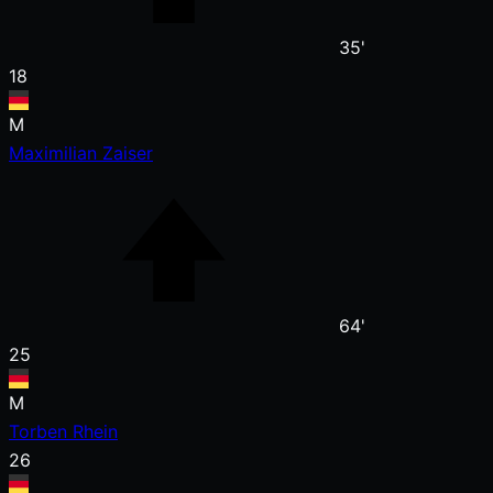
35'
18
M
Maximilian Zaiser
64'
25
M
Torben Rhein
26