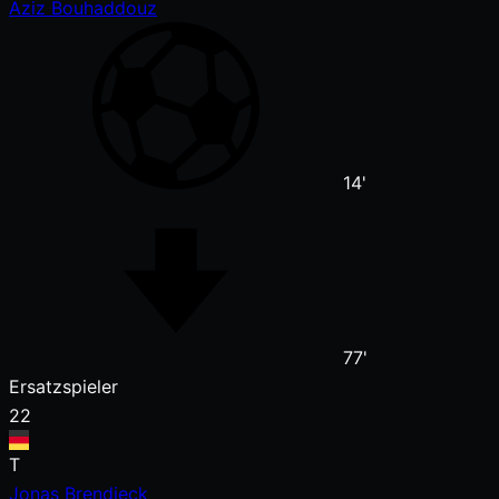
Aziz Bouhaddouz
14'
77'
Ersatzspieler
22
T
Jonas Brendieck