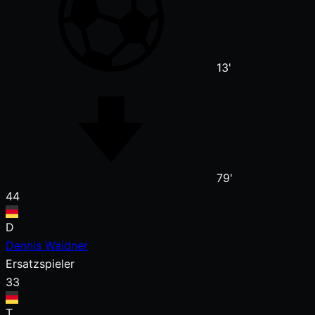
13'
79'
44
D
Dennis Waidner
Ersatzspieler
33
T