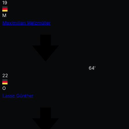
19
M
Maximilian Welzmüller
64'
22
O
Lasse Günther