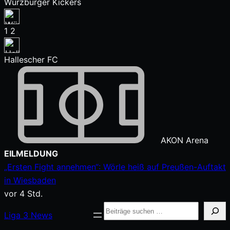
Würzburger Kickers
1
2
Hallescher FC
AKON Arena
Zum
EILMELDUNG
Inhalt
„Ersten Fight annehmen“: Wörle heiß auf Preußen-Auftakt
springen
in Wiesbaden
vor 4 Std.
Suche
Liga
3
News