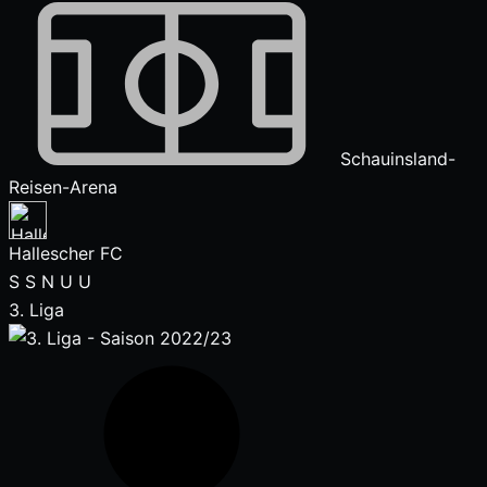
Schauinsland-
Reisen-Arena
Hallescher FC
S
S
N
U
U
3. Liga