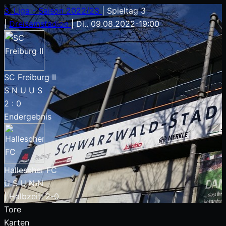
3. Liga - Saison 2022/23
|
Spieltag 3
|
Dreisamstadion
|
Di.. 09.08.2022
-
19:00
SC Freiburg II
S
N
U
U
S
2
:
0
Endergebnis
Hallescher FC
U
S
U
N
N
|
Halbzeit: 2-0
Tore
Karten