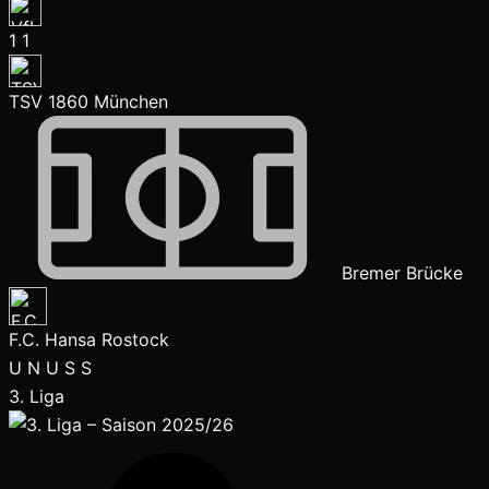
1
1
TSV 1860 München
Bremer Brücke
F.C. Hansa Rostock
U
N
U
S
S
3. Liga