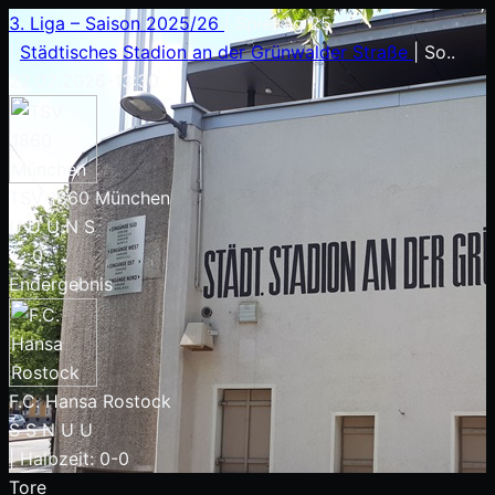
3. Liga – Saison 2025/26
|
Spieltag 25
|
Städtisches Stadion an der Grünwalder Straße
|
So..
22.02.2026
-
13:30
TSV 1860 München
U
U
U
N
S
1
:
0
Endergebnis
F.C. Hansa Rostock
S
S
N
U
U
|
Halbzeit: 0-0
Tore