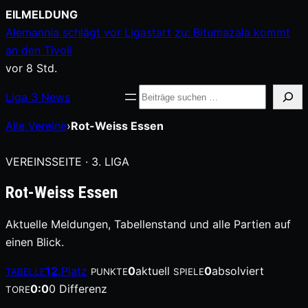
Zum
EILMELDUNG
Inhalt
Alemannia schlägt vor Ligastart zu: Bitumazala kommt
springen
an den Tivoli
vor 8 Std.
Suche
Liga
3
News
Alle Vereine
›
Rot-Weiss Essen
VEREINSSEITE · 3. LIGA
Rot-Weiss Essen
Aktuelle Meldungen, Tabellenstand und alle Partien auf
einen Blick.
12.
Platz
0
aktuell
0
absolviert
TABELLE
PUNKTE
SPIELE
0:0
0 Differenz
TORE