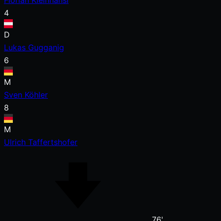
Florian Kleinhansl
4
D
Lukas Gugganig
6
M
Sven Köhler
8
M
Ulrich Taffertshofer
76'