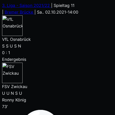
3. Liga - Saison 2021/22
|
Spieltag 11
|
Bremer Brücke
|
Sa.. 02.10.2021
-
14:00
VfL Osnabrück
S
S
U
S
N
0
:
1
Endergebnis
FSV Zwickau
U
U
N
S
U
Ronny König
73'