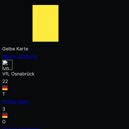
Gelbe Karte
Marco Schikora
VfL Osnabrück
22
T
Philipp Kühn
3
D