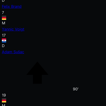
D
Felix Brand
7
M
Yannic Voigt
17
D
Adam Sušac
90'
19
M