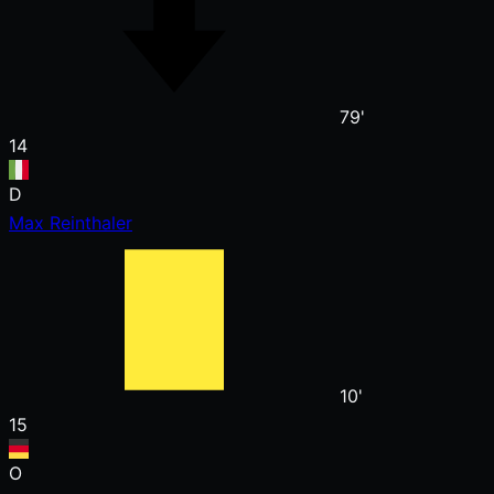
79'
14
D
Max Reinthaler
10'
15
O