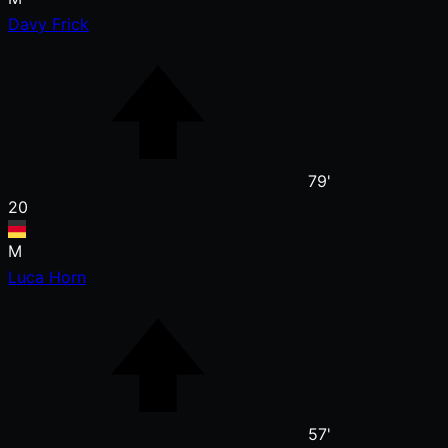
Davy Frick
79'
20
M
Luca Horn
57'