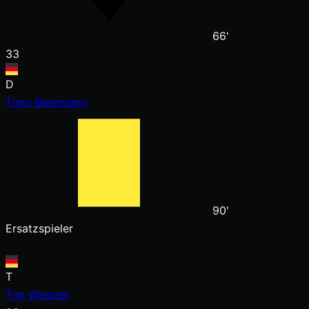
66'
33
D
Timo Beermann
90'
Ersatzspieler
T
Tim Wiesner