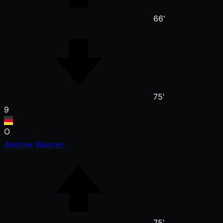
66'
75'
9
O
Andrew Wooten
75'