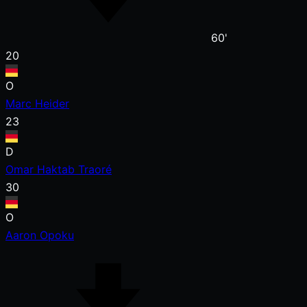
60'
20
O
Marc Heider
23
D
Omar Haktab Traoré
30
O
Aaron Opoku