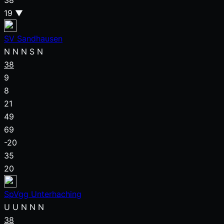
38
19
▼
SV Sandhausen
N
N
N
S
N
38
9
8
21
49
69
-20
35
20
SpVgg Unterhaching
U
U
N
N
N
38