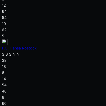
12
64
54
10
62
5
F.C. Hansa Rostock
S
S
S
N
N
38
18
6
14
54
46
8
60