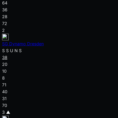
64
36
28
72
2
SG Dynamo Dresden
S
S
U
N
S
38
20
10
8
71
40
31
70
3
▲