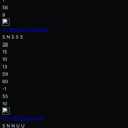
1
56
9
SV Wehen Wiesbaden
S
N
S
S
S
38
15
10
13
59
60
-1
55
10
TSV 1860 München
S
N
N
U
U