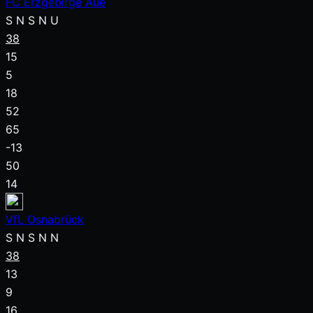
FC Erzgebirge Aue
S
N
S
N
U
38
15
5
18
52
65
-13
50
14
VfL Osnabrück
S
N
S
N
N
38
13
9
16