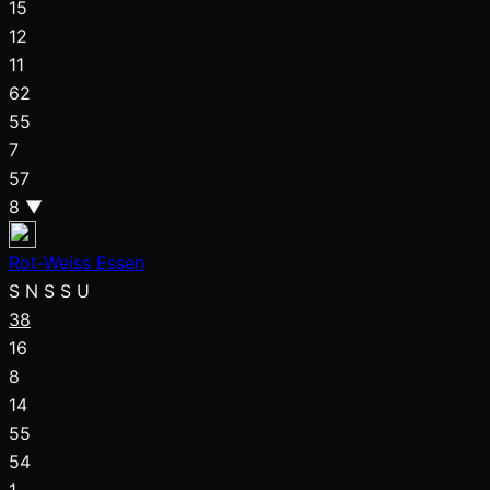
15
12
11
62
55
7
57
8
▼
Rot-Weiss Essen
S
N
S
S
U
38
16
8
14
55
54