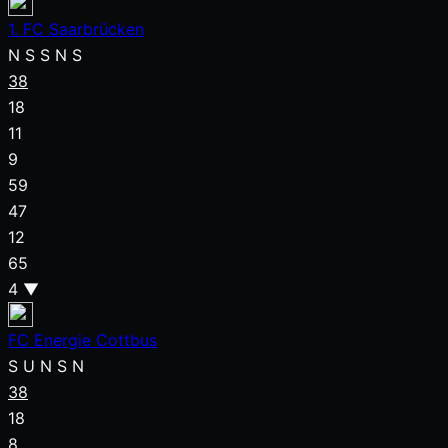
1. FC Saarbrücken
N
S
S
N
S
38
18
11
9
59
47
12
65
4
▼
FC Energie Cottbus
S
U
N
S
N
38
18
8