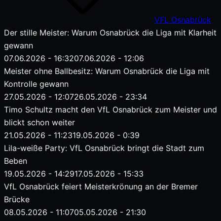
VFL Osnabrück
Der stille Meister: Warum Osnabrück die Liga mit Klarheit
gewann
Veröffentlicht
07.06.2026 - 16:32
07.06.2026 - 12:06
am
Meister ohne Ballbesitz: Warum Osnabrück die Liga mit
Kontrolle gewann
Veröffentlicht
27.05.2026 - 12:07
26.05.2026 - 23:34
am
Timo Schultz macht den VfL Osnabrück zum Meister und
blickt schon weiter
Veröffentlicht
21.05.2026 - 11:23
19.05.2026 - 0:39
am
Lila-weiße Party: VfL Osnabrück bringt die Stadt zum
Beben
Veröffentlicht
19.05.2026 - 14:29
17.05.2026 - 15:33
am
VfL Osnabrück feiert Meisterkrönung an der Bremer
Brücke
Veröffentlicht
08.05.2026 - 11:07
05.05.2026 - 21:30