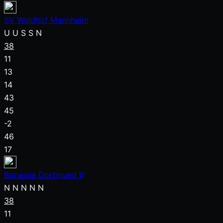
SV Waldhof Mannheim
U
U
S
S
N
38
11
13
14
43
45
-2
46
17
Borussia Dortmund II
N
N
N
N
N
38
11