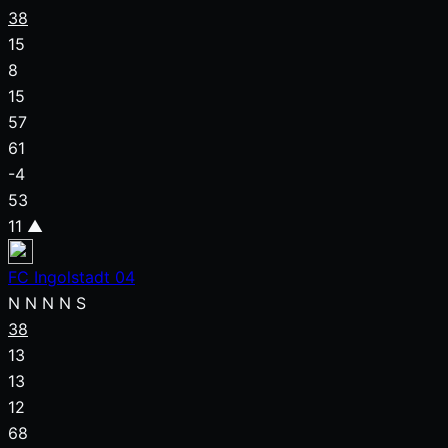
38
15
8
15
57
61
-4
53
11
▲
FC Ingolstadt 04
N
N
N
N
S
38
13
13
12
68