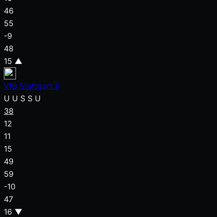
46
55
-9
48
15
▲
VfB Stuttgart II
U
U
S
S
U
38
12
11
15
49
59
-10
47
16
▼