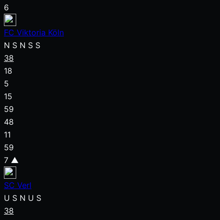
6
FC Viktoria Köln
N
S
N
S
S
38
18
5
15
59
48
11
59
7
▲
SC Verl
U
S
N
U
S
38