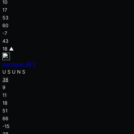
10
17
53
60
-7
43
18
▲
Hannover 96 II
U
S
U
N
S
38
9
11
18
51
66
-15