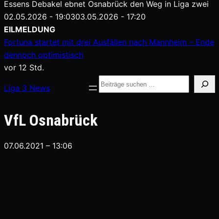
am
Essens Debakel ebnet Osnabrück den Weg in Liga zwei
Veröffentlicht
02.05.2026 - 19:03
03.05.2026 - 17:20
am
Zum
EILMELDUNG
Inhalt
Fortuna startet mit drei Ausfällen nach Mannheim – Ende
springen
dennoch optimistisch
vor 12 Std.
Suche
Liga
3
News
VfL Osnabrück
07.06.2021 – 13:06