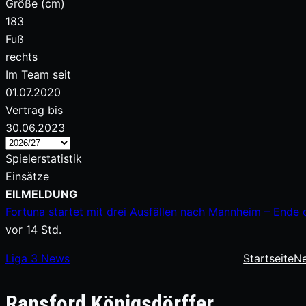
Größe (cm)
183
Fuß
rechts
Im Team seit
01.07.2020
Vertrag bis
30.06.2023
Spielerstatistik
Einsätze
Zum
EILMELDUNG
Inhalt
Fortuna startet mit drei Ausfällen nach Mannheim – Ende 
springen
vor 14 Std.
Liga
3
News
Startseite
N
Ransford Königsdörffer