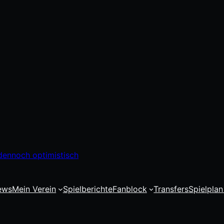
dennoch optimistisch
ews
Mein Verein
Spielberichte
Fanblock
Transfers
Spielplan