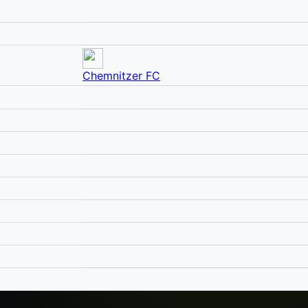
Tobias Müller
Voller Name
Mittelfeld
Position
Aktuelles Team
Chemnitzer FC
Nationalität
Ebersbach-Neugersdorf
Geburtsort
31.05.1993 - 0:00
Geburtstag
33
Alter
75
Gewicht (kg)
180
Größe (cm)
rechts
Fuß
01.07.2018
Im Team seit
30.06.2021
Vertrag bis