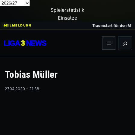
Spielerstatistik
Einsätze
Zum
Traumstart für den MSV: 
EILMELDUNG
Inhalt
springen
LIGA
3
NEWS
Suc
Tobias Müller
27.04.2020 – 21:38