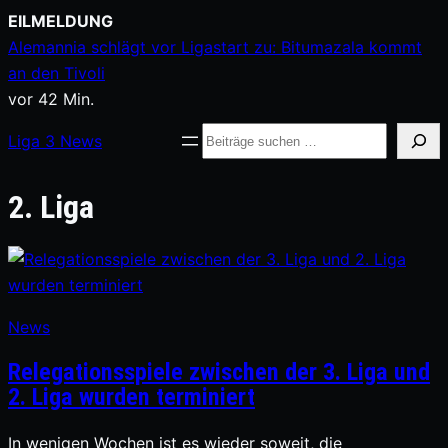
Zum
EILMELDUNG
Inhalt
Alemannia schlägt vor Ligastart zu: Bitumazala kommt
springen
an den Tivoli
vor 42 Min.
Suche
Liga
3
News
2. Liga
News
Relegationsspiele zwischen der 3. Liga und
2. Liga wurden terminiert
In wenigen Wochen ist es wieder soweit, die