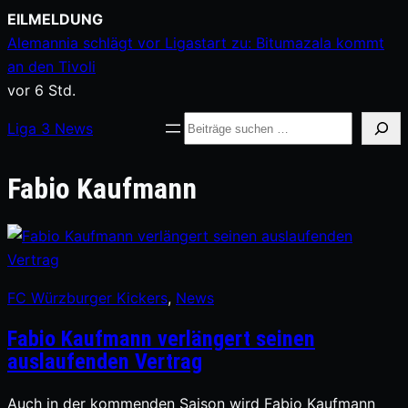
Zum
EILMELDUNG
Inhalt
Alemannia schlägt vor Ligastart zu: Bitumazala kommt
springen
an den Tivoli
vor 6 Std.
Suche
Liga
3
News
Fabio Kaufmann
FC Würzburger Kickers
, 
News
Fabio Kaufmann verlängert seinen
auslaufenden Vertrag
Auch in der kommenden Saison wird Fabio Kaufmann