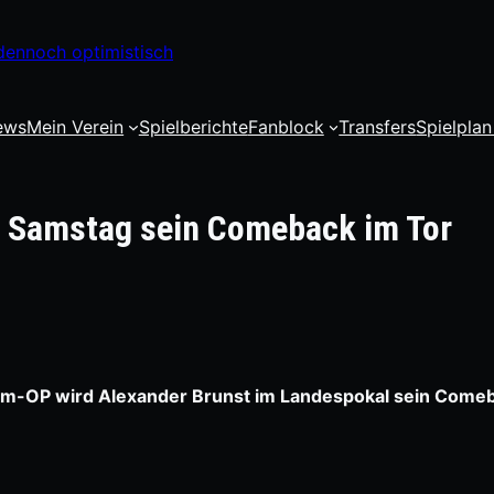
dennoch optimistisch
ews
Mein Verein
Spielberichte
Fanblock
Transfers
Spielplan
m Samstag sein Comeback im Tor
arm-OP wird Alexander Brunst im Landespokal sein Come