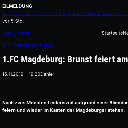
Zum
EILMELDUNG
Inhalt
Fortuna startet mit drei Ausfällen nach Mannheim – Ende 
springen
vor 5 Std.
Liga
3
News
Startseite
N
1.FC Magdeburg
, 
News
1.FC Magdeburg: Brunst feiert a
15.11.2019 – 19:20
Daniel
Nach zwei Monaten Leidenszeit aufgrund einer Blindd
feiern und wieder im Kasten der Magdeburger stehen.