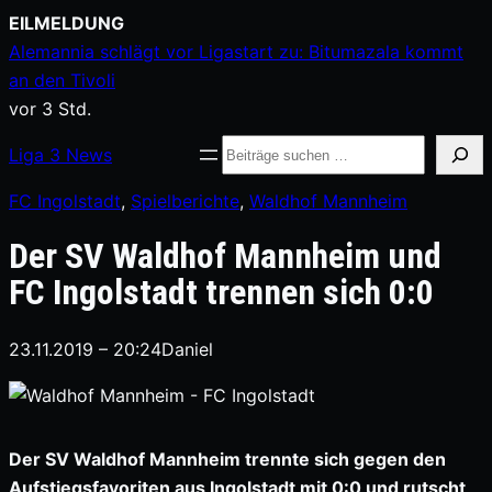
Zum
EILMELDUNG
Inhalt
Alemannia schlägt vor Ligastart zu: Bitumazala kommt
springen
an den Tivoli
vor 3 Std.
Suche
Liga
3
News
FC Ingolstadt
, 
Spielberichte
, 
Waldhof Mannheim
Der SV Waldhof Mannheim und
FC Ingolstadt trennen sich 0:0
23.11.2019 – 20:24
Daniel
Der SV Waldhof Mannheim trennte sich gegen den
Aufstiegsfavoriten aus Ingolstadt mit 0:0 und rutscht