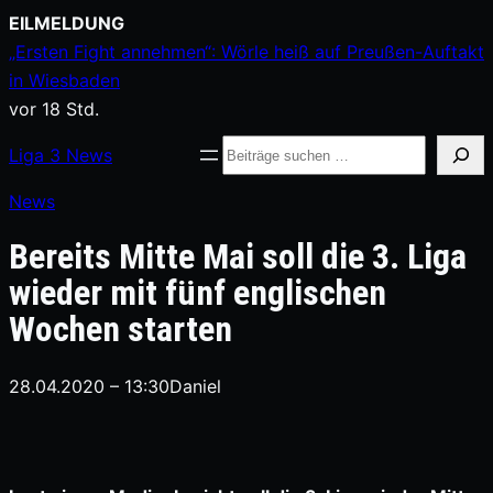
Zum
EILMELDUNG
Inhalt
„Ersten Fight annehmen“: Wörle heiß auf Preußen-Auftakt
springen
in Wiesbaden
vor 18 Std.
Suche
Liga
3
News
News
Bereits Mitte Mai soll die 3. Liga
wieder mit fünf englischen
Wochen starten
28.04.2020 – 13:30
Daniel