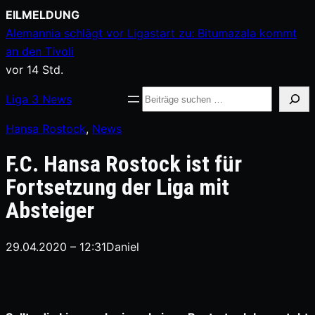
Zum
EILMELDUNG
Inhalt
Alemannia schlägt vor Ligastart zu: Bitumazala kommt
springen
an den Tivoli
vor 14 Std.
Suche
Liga
3
News
Hansa Rostock
, 
News
F.C. Hansa Rostock ist für
Fortsetzung der Liga mit
Absteiger
29.04.2020 – 12:31
Daniel