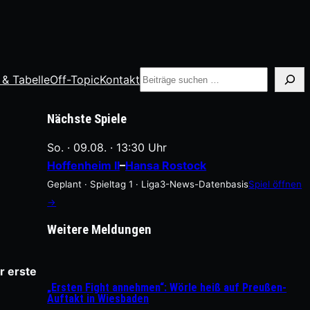
Suche
 & Tabelle
Off-Topic
Kontakt
Nächste Spiele
So. · 09.08. · 13:30 Uhr
Hoffenheim II
–
Hansa Rostock
Geplant · Spieltag 1 · Liga3-News-Datenbasis
Spiel öffnen
→
Weitere Meldungen
r erste
„Ersten Fight annehmen“: Wörle heiß auf Preußen-
Auftakt in Wiesbaden