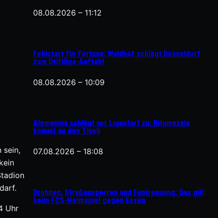
08.08.2026 – 11:12
Fehlstart für Fortuna: Waldhof schlägt Düsseldorf
zum Drittliga-Auftakt
08.08.2026 – 10:09
Alemannia schlägt vor Ligastart zu: Bitumazala
kommt an den Tivoli
 sein,
07.08.2026 – 18:08
kein
Stadion
darf.
Drohnen, Straßensperren und Fantrennung: Das gilt
beim FCS-Heimspiel gegen Essen
4 Uhr