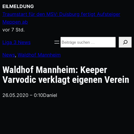
Zum
EILMELDUNG
Inhalt
Traumstart für den MSV: Duisburg fertigt Aufsteiger
springen
Meppen ab
vor 7 Std.
Suche
Liga
3
News
News
, 
Waldhof Mannheim
Waldhof Mannheim: Keeper
Varvodic verklagt eigenen Verein
26.05.2020 – 0:10
Daniel