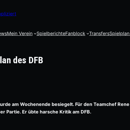
pliziert
ews
Mein Verein
Spielberichte
Fanblock
Transfers
Spielplan
plan des DFB
a wurde am Wochenende besiegelt. Für den Teamchef Rene
er Partie. Er übte harsche Kritik am DFB.