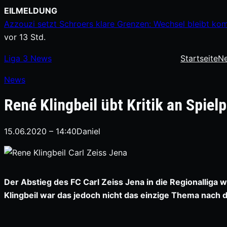
Zum
EILMELDUNG
Inhalt
Azzouzi setzt Schroers klare Grenzen: Wechsel bleibt kom
springen
vor 13 Std.
Liga
3
News
Startseite
N
News
René Klingbeil übt Kritik an Spiel
15.06.2020 – 14:40
Daniel
Der Abstieg des FC Carl Zeiss Jena in die Regionallig
Klingbeil war das jedoch nicht das einzige Thema nach d