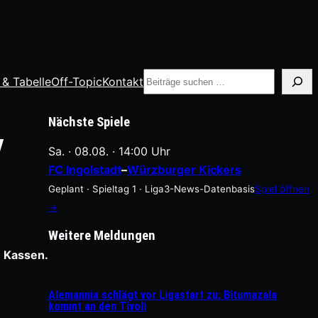
Suche
 & Tabelle
Off-Topic
Kontakt
Nächste Spiele
V
Sa. · 08.08. · 14:00 Uhr
FC Ingolstadt
–
Würzburger Kickers
Geplant · Spieltag 1 · Liga3-News-Datenbasis
Spiel öffnen
→
Weitere Meldungen
 Kassen.
Alemannia schlägt vor Ligastart zu: Bitumazala
kommt an den Tivoli