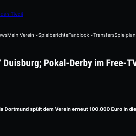
den Tivoli
ews
Mein Verein
Spielberichte
Fanblock
Transfers
Spielplan
V Duisburg; Pokal-Derby im Free-T
a Dortmund spült dem Verein erneut 100.000 Euro in die