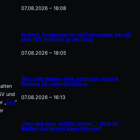
07.08.2026 – 18:08
Drohnen, Straßensperren und Fantrennung: Das gilt
beim FCS-Heimspiel gegen Essen
07.08.2026 – 18:05
Über 2.000 Meppen-Fans: Aufsteiger sorgt in
Duisburg für vollen Gästeblock
alten
SV und
07.08.2026 – 16:13
r „
Bild
“
er
„Fans sind unser zwölfter Spieler“ – Mota vor
Waldhof-Auftakt mit klarer Botschaft