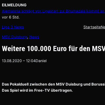
Zum
EILMELDUNG
Inhalt
Alemannia schlägt vor Ligastart zu: Bitumazala kommt an 
springen
vor 6 Std.
Liga
3
News
Startseite
N
MSV Duisburg
, 
News
Weitere 100.000 Euro für den MS
13.08.2020 – 12:04
Daniel
Das Pokalduell zwischen den MSV Duisburg und Borussi
Das Spiel wird im Free-TV übertragen.