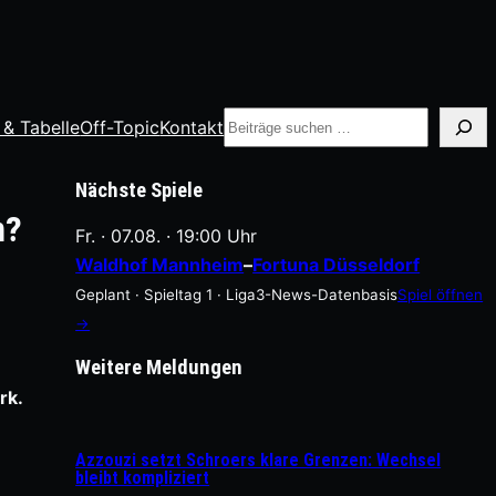
Suche
 & Tabelle
Off-Topic
Kontakt
Nächste Spiele
n?
Fr. · 07.08. · 19:00 Uhr
Waldhof Mannheim
–
Fortuna Düsseldorf
Geplant · Spieltag 1 · Liga3-News-Datenbasis
Spiel öffnen
→
Weitere Meldungen
rk.
Azzouzi setzt Schroers klare Grenzen: Wechsel
bleibt kompliziert