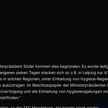
erpräsident Söder konnten dies begründen. Es wurde ledig
ngenen sieben Tagen stecken sich so z.B. in Leipzig nur 4,
s in solchen Regionen, unter Einhaltung von Hygiene-Regel
 auszutragen. Im Beschlusspapier der Ministerpräsidenten 
ktverfolgung und die Einhaltung von Hygieneregelungen ni
tattfinden
.“
wollen, so der 1.FC Magdeburg, der bereits plant wieder
Spie