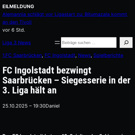
Zum
EILMELDUNG
Inhalt
Alemannia schlägt vor Ligastart zu: Bitumazala kommt
springen
an den Tivoli
vor 6 Std.
Suche
Liga
3
News
1.FC Saarbrücken
, 
FC Ingolstadt
, 
News
, 
Spielberichte
FC Ingolstadt bezwingt
Saarbrücken – Siegesserie in der
3. Liga hält an
25.10.2025 – 19:30
Daniel