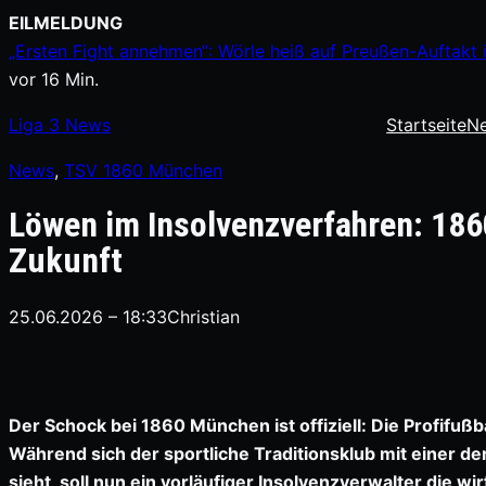
Zum
EILMELDUNG
Inhalt
„Ersten Fight annehmen“: Wörle heiß auf Preußen-Auftakt
springen
vor 16 Min.
Liga
3
News
Startseite
N
News
, 
TSV 1860 München
Löwen im Insolvenzverfahren: 186
Zukunft
25.06.2026 – 18:33
Christian
Der Schock bei 1860 München ist offiziell: Die Profifuß
Während sich der sportliche Traditionsklub mit einer de
sieht, soll nun ein vorläufiger Insolvenzverwalter die wi