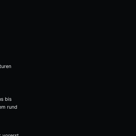
turen
ns bis
dem rund
 vorerst