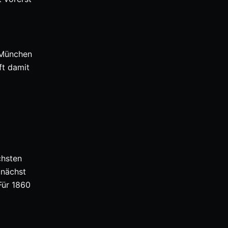
 München
ft damit
chsten
unächst
Für 1860