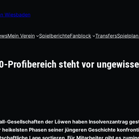
 in Wiesbaden
ews
Mein Verein
Spielberichte
Fanblock
Transfers
Spielplan
0-Profibereich steht vor ungewisse
ball-Gesellschaften der Löwen haben Insolvenzantrag geste
r heikelsten Phasen seiner jüngeren Geschichte konfronti
rtschaftliche Lage sortieren. Für Mitarbeiter gibt es zumin