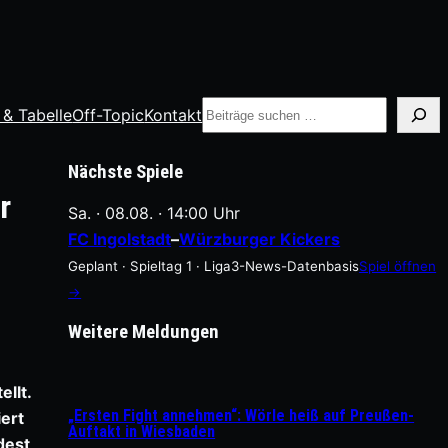
Suche
 & Tabelle
Off-Topic
Kontakt
Nächste Spiele
r
Sa. · 08.08. · 14:00 Uhr
FC Ingolstadt
–
Würzburger Kickers
Geplant · Spieltag 1 · Liga3-News-Datenbasis
Spiel öffnen
→
Weitere Meldungen
llt.
„Ersten Fight annehmen“: Wörle heiß auf Preußen-
ert
Auftakt in Wiesbaden
dest