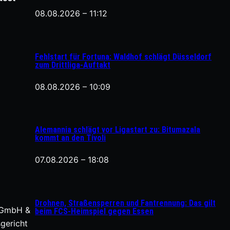
08.08.2026 – 11:12
Fehlstart für Fortuna: Waldhof schlägt Düsseldorf
zum Drittliga-Auftakt
08.08.2026 – 10:09
Alemannia schlägt vor Ligastart zu: Bitumazala
kommt an den Tivoli
07.08.2026 – 18:08
Drohnen, Straßensperren und Fantrennung: Das gilt
0 GmbH &
beim FCS-Heimspiel gegen Essen
gericht