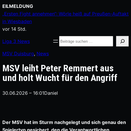
Zum
EILMELDUNG
Inhalt
„Ersten Fight annehmen“: Wörle heiß auf Preußen-Auftakt
springen
in Wiesbaden
vor 14 Std.
Suche
Liga
3
News
MSV Duisburg
, 
News
MSV leiht Peter Remmert aus
und holt Wucht für den Angriff
30.06.2026 – 16:01
Daniel
Der MSV hat im Sturm nachgelegt und sich genau den
Spielertyp gesichert, den die Verantwortlichen