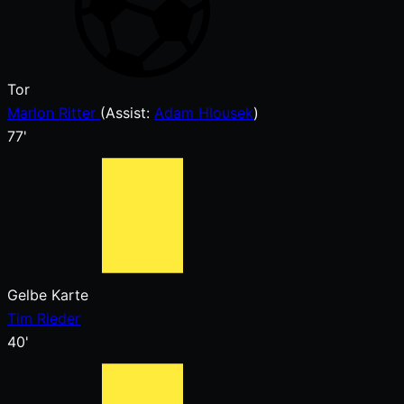
Tor
Marlon Ritter
(
Assist
:
Adam Hlousek
)
77'
Gelbe Karte
Tim Rieder
40'