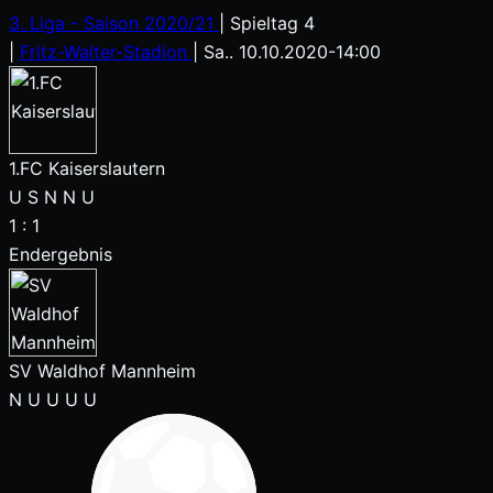
3. Liga - Saison 2020/21
|
Spieltag 4
|
Fritz-Walter-Stadion
|
Sa.. 10.10.2020
-
14:00
1.FC Kaiserslautern
U
S
N
N
U
1
:
1
Endergebnis
SV Waldhof Mannheim
N
U
U
U
U