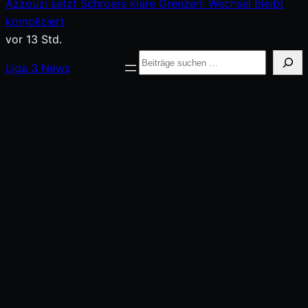
Inhalt
Azzouzi setzt Schroers klare Grenzen: Wechsel bleibt
springen
kompliziert
vor 13 Std.
Suche
Liga
3
News