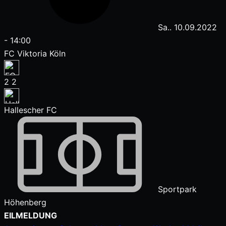
Sa.. 10.09.2022
-
14:00
FC Viktoria Köln
2
2
Hallescher FC
Sportpark
Höhenberg
Zum
EILMELDUNG