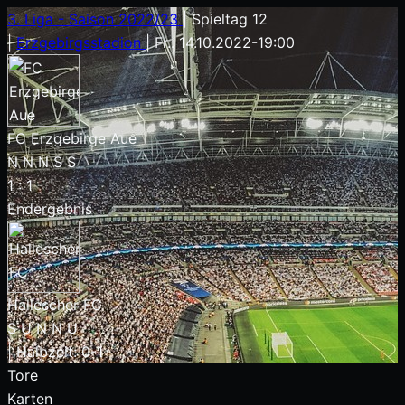
3. Liga - Saison 2022/23
|
Spieltag 12
|
Erzgebirgsstadion
|
Fr.. 14.10.2022
-
19:00
FC Erzgebirge Aue
N
N
N
S
S
1
:
1
Endergebnis
Hallescher FC
S
U
N
N
U
|
Halbzeit: 0-1
Tore
Karten