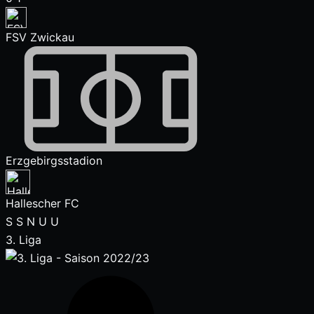
FSV Zwickau
Erzgebirgsstadion
Hallescher FC
S
S
N
U
U
3. Liga