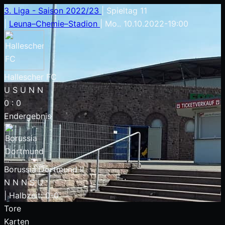
3. Liga - Saison 2022/23
|
Spieltag 11
|
Leuna–Chemie–Stadion
|
Mo.. 10.10.2022
-
19:00
Hallescher FC
U
S
U
N
N
0
:
0
Endergebnis
Borussia Dortmund II
N
N
N
S
U
|
Halbzeit: 0-0
Tore
Karten