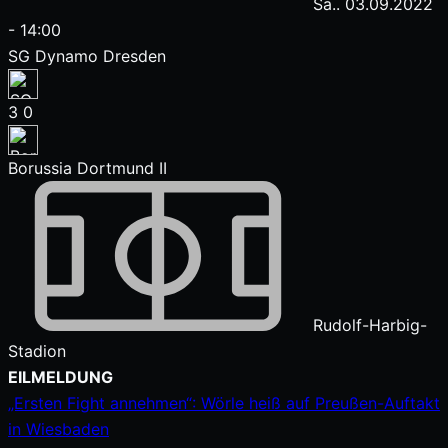
Sa.. 03.09.2022
-
14:00
SG Dynamo Dresden
3
0
Borussia Dortmund II
Rudolf-Harbig-
Stadion
Zum
EILMELDUNG
Inhalt
„Ersten Fight annehmen“: Wörle heiß auf Preußen-Auftakt
springen
in Wiesbaden