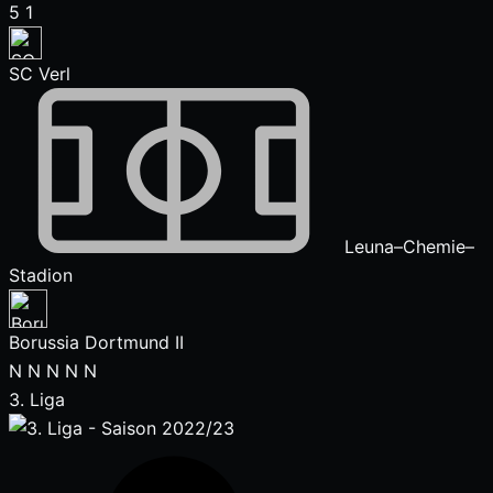
5
1
SC Verl
Leuna–Chemie–
Stadion
Borussia Dortmund II
N
N
N
N
N
3. Liga