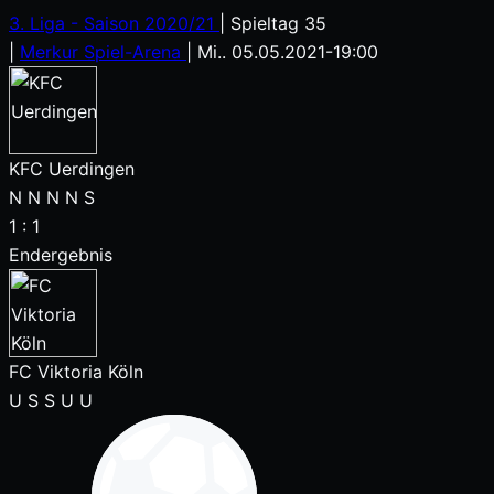
3. Liga - Saison 2020/21
|
Spieltag 35
|
Merkur Spiel-Arena
|
Mi.. 05.05.2021
-
19:00
KFC Uerdingen
N
N
N
N
S
1
:
1
Endergebnis
FC Viktoria Köln
U
S
S
U
U