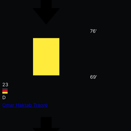
76'
69'
23
D
Omar Haktab Traoré