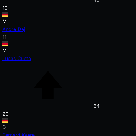
46'
10
M
André Dej
11
M
Lucas Cueto
64'
20
D
Bernard Kyere