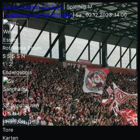
3. Liga – Saison 2023/24
|
Spieltag 17
|
Stadion an der Hafenstraße
|
Sa.. 02.12.2023
-
14:00
Rot-Weiss Essen
S
S
S
S
N
1
:
2
Endergebnis
SV Sandhausen
U
S
U
U
S
|
Halbzeit: 0-1
Tore
Karten