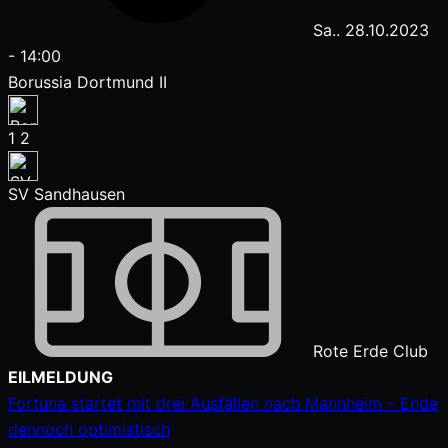
Sa.. 28.10.2023
-
14:00
Borussia Dortmund II
1
2
SV Sandhausen
Rote Erde Club
Zum
EILMELDUNG
Inhalt
Fortuna startet mit drei Ausfällen nach Mannheim – Ende
springen
dennoch optimistisch