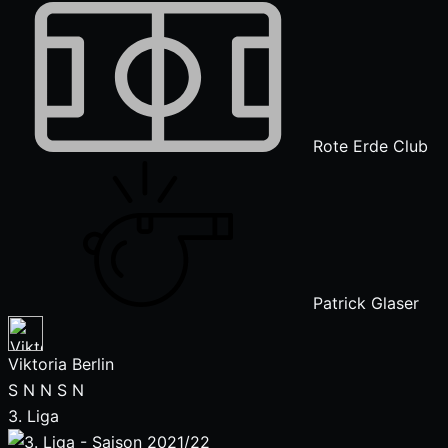
Rote Erde Club
Patrick Glaser
Viktoria Berlin
S
N
N
S
N
3. Liga