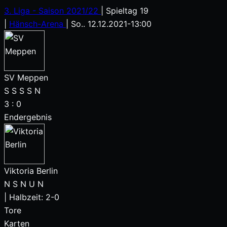
3. Liga - Saison 2021/22
|
Spieltag 19
|
Hänsch-Arena
|
So.. 12.12.2021
-
13:00
SV Meppen
S
S
S
S
N
3
:
0
Endergebnis
Viktoria Berlin
N
S
N
U
N
|
Halbzeit: 2-0
Tore
Karten