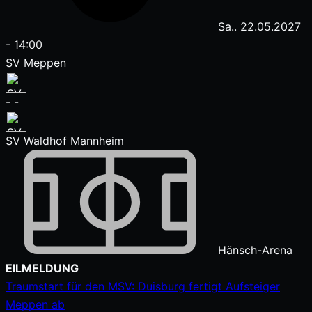
Sa.. 22.05.2027
-
14:00
SV Meppen
-
-
SV Waldhof Mannheim
Hänsch-Arena
Zum
EILMELDUNG
Inhalt
Traumstart für den MSV: Duisburg fertigt Aufsteiger
springen
Meppen ab