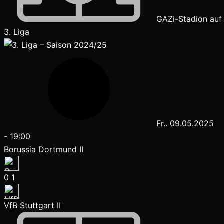
GAZi-Stadion auf
3. Liga
Fr.. 09.05.2025
-
19:00
Borussia Dortmund II
0
1
VfB Stuttgart II