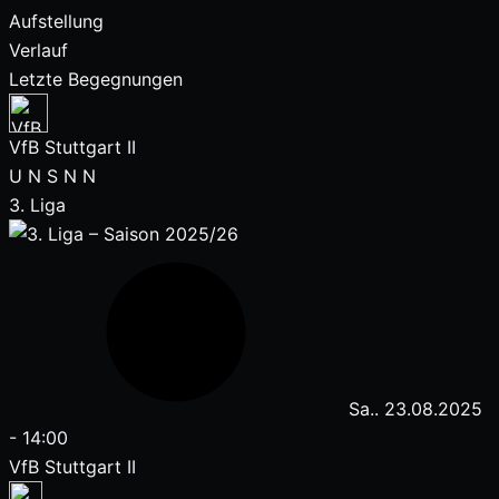
Aufstellung
Verlauf
Letzte Begegnungen
VfB Stuttgart II
U
N
S
N
N
3. Liga
Sa.. 23.08.2025
-
14:00
VfB Stuttgart II