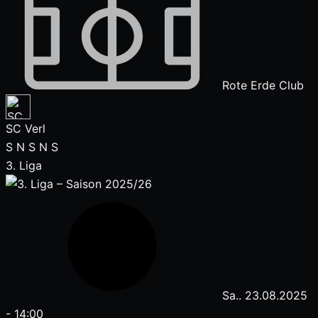
Rote Erde Club
SC Verl
S
N
S
N
S
3. Liga
Sa.. 23.08.2025
-
14:00