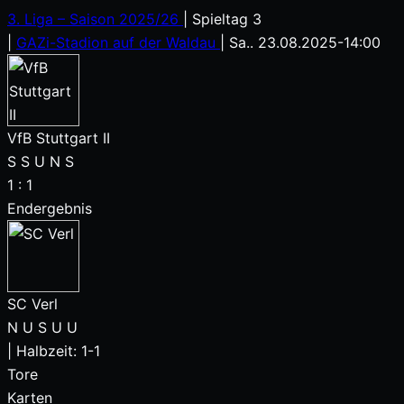
3. Liga – Saison 2025/26
|
Spieltag 3
|
GAZi-Stadion auf der Waldau
|
Sa.. 23.08.2025
-
14:00
VfB Stuttgart II
S
S
U
N
S
1
:
1
Endergebnis
SC Verl
N
U
S
U
U
|
Halbzeit: 1-1
Tore
Karten