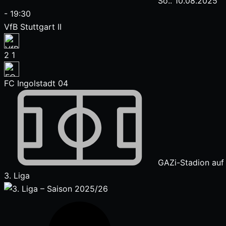
So.. 10.08.2025
-
19:30
VfB Stuttgart II
2
1
FC Ingolstadt 04
GAZi-Stadion auf
3. Liga